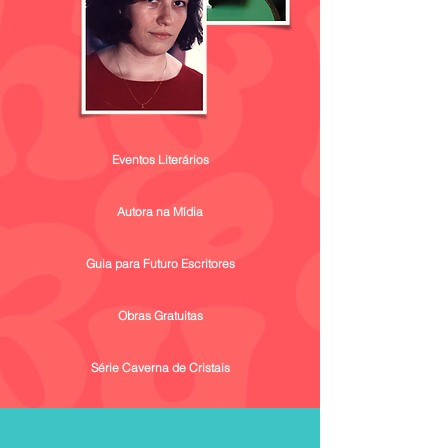
Eventos Literários
Autora na Mídia
Guia para Futuro Escritores
Obras Gratuitas
Série Caverna de Cristais