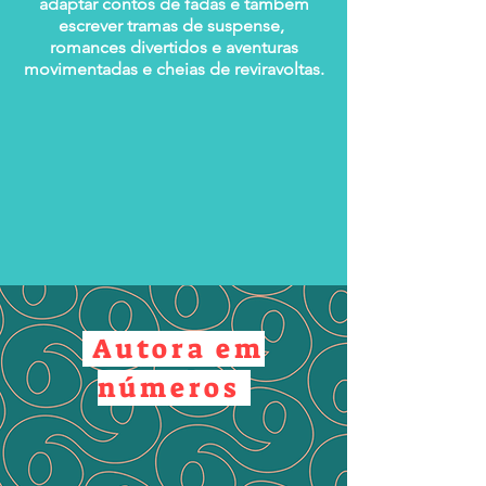
adaptar contos de fadas e também
escrever tramas de suspense,
romances divertidos e aventuras
movimentadas e cheias de reviravoltas.
Autora em
números