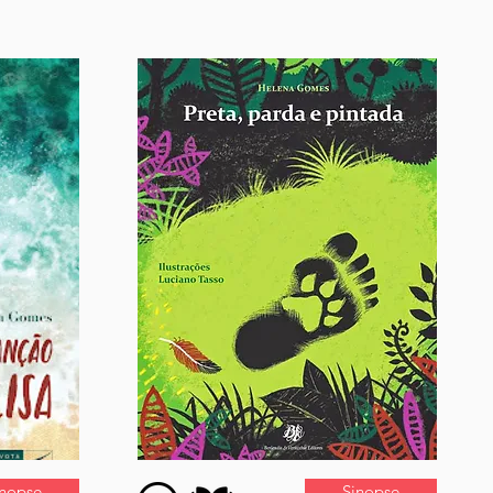
inopse
Sinopse