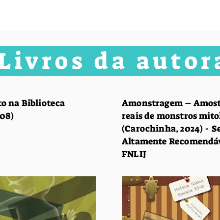
ivros da auto
o na Biblioteca
Amonstragem – Amost
008)
reais de monstros mito
(Carochinha, 2024) - S
Altamente Recomendá
FNLIJ