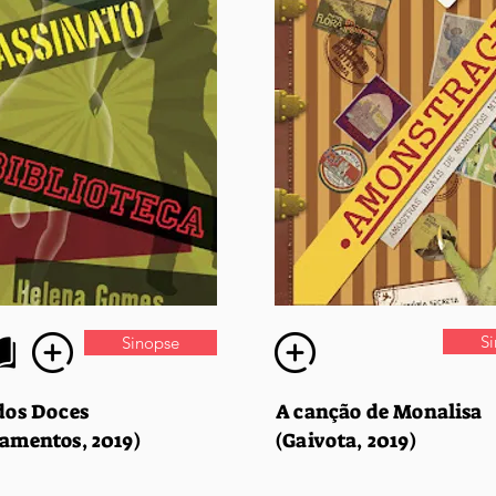
S
Sinopse
dos Doces
A canção de Monalisa
amentos, 2019)
(Gaivota, 2019)