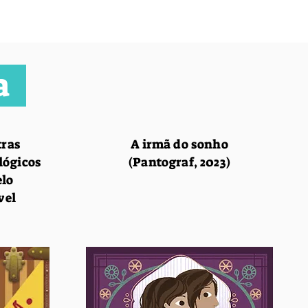
ra
ras
A irmã do sonho
lógicos
(Pantograf, 2023)
elo
vel