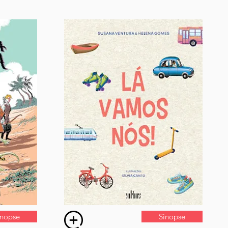
inopse
Sinopse