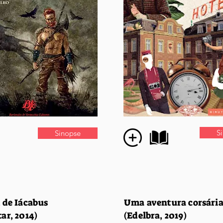
S
Sinopse
 de Iácabus
Uma aventura corsári
ar, 2014)
(Edelbra, 2019)