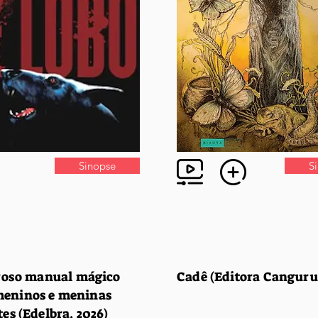
Sinopse
S
roso manual mágico
Cadê (Editora Canguru,
meninos e meninas
tes (Edelbra, 2026)