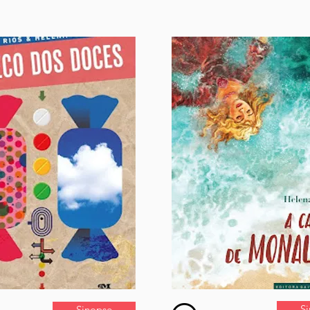
S
Sinopse