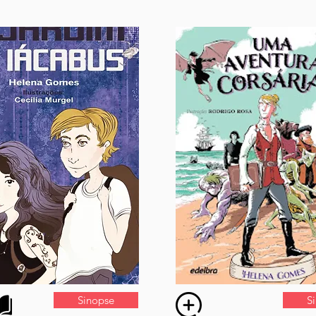
Sinopse
S